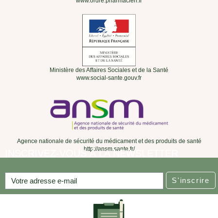
www.ordre.pharmacien.fr
Ministère des Affaires Sociales et de la Santé
www.social-sante.gouv.fr
Agence nationale de sécurité du médicament et des produits de santé
http://ansm.sante.fr/
INSCRIVEZ-VOUS À LA NEWSLETTER
S'inscrire