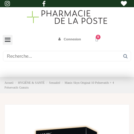
Connexion
Accueil
HYGIÈNE & SANTÉ
Sexualité
Manix Skyn Original 10 Préservatifs + 4
Préservatifs Gratuits