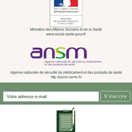
Ministère des Affaires Sociales et de la Santé
www.social-sante.gouv.fr
Agence nationale de sécurité du médicament et des produits de santé
http://ansm.sante.fr/
INSCRIVEZ-VOUS À LA NEWSLETTER
S'inscrire