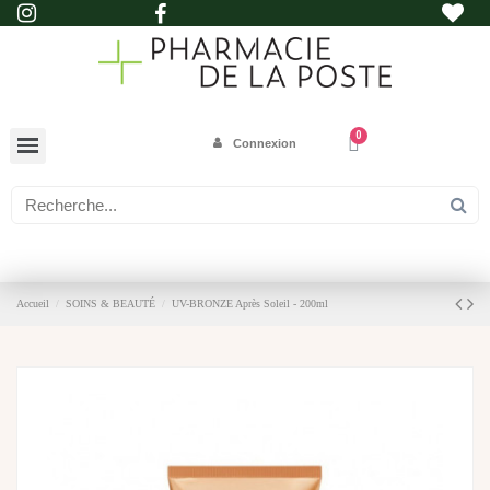
Connexion
Accueil
SOINS & BEAUTÉ
UV-BRONZE Après Soleil - 200ml