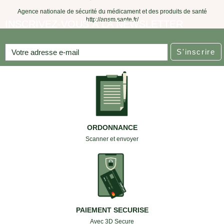
Agence nationale de sécurité du médicament et des produits de santé
http://ansm.sante.fr/
INSCRIVEZ-VOUS À LA NEWSLETTER
S'inscrire
ORDONNANCE
Scanner et envoyer
PAIEMENT SECURISE
Avec 3D Secure