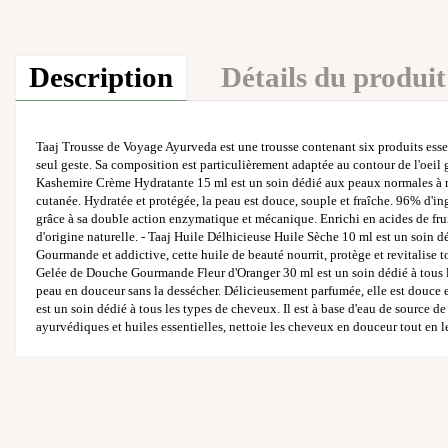
Description
Détails du produit
Taaj Trousse de Voyage Ayurveda est une trousse contenant six produits essen
seul geste. Sa composition est particulièrement adaptée au contour de l'oeil gr
Kashemire Crème Hydratante 15 ml est un soin dédié aux peaux normales à mixt
cutanée. Hydratée et protégée, la peau est douce, souple et fraîche. 96% d'ing
grâce à sa double action enzymatique et mécanique. Enrichi en acides de fruits,
d'origine naturelle. - Taaj Huile Délhicieuse Huile Sèche 10 ml est un soin d
Gourmande et addictive, cette huile de beauté nourrit, protège et revitalise t
Gelée de Douche Gourmande Fleur d'Oranger 30 ml est un soin dédié à tous les
peau en douceur sans la dessécher. Délicieusement parfumée, elle est douce
est un soin dédié à tous les types de cheveux. Il est à base d'eau de source 
ayurvédiques et huiles essentielles, nettoie les cheveux en douceur tout en leu