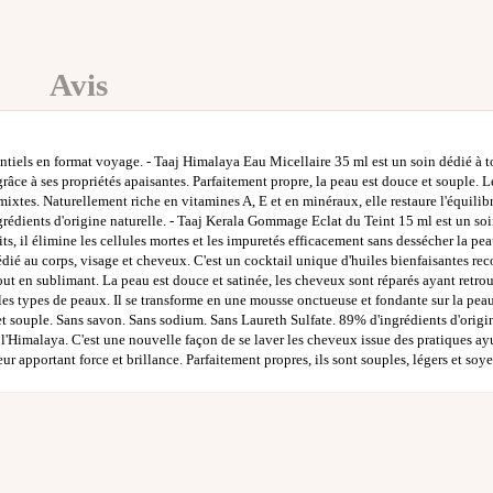
Avis
tiels en format voyage. - Taaj Himalaya Eau Micellaire 35 ml est un soin dédié à to
âce à ses propriétés apaisantes. Parfaitement propre, la peau est douce et souple. Le 
es. Naturellement riche en vitamines A, E et en minéraux, elle restaure l'équilibr
rédients d'origine naturelle. - Taaj Kerala Gommage Eclat du Teint 15 ml est un soin
 il élimine les cellules mortes et les impuretés efficacement sans dessécher la peau. 
édié au corps, visage et cheveux. C'est un cocktail unique d'huiles bienfaisantes re
out en sublimant. La peau est douce et satinée, les cheveux sont réparés ayant retro
 types de peaux. Il se transforme en une mousse onctueuse et fondante sur la peau. 
 et souple. Sans savon. Sans sodium. Sans Laureth Sulfate. 89% d'ingrédients d'or
de l'Himalaya. C'est une nouvelle façon de se laver les cheveux issue des pratiques a
r apportant force et brillance. Parfaitement propres, ils sont souples, légers et soye