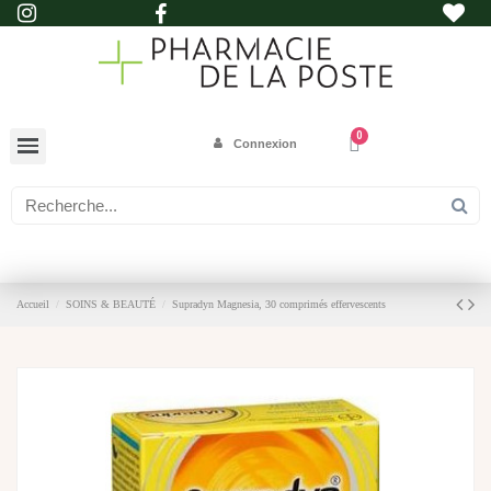
Connexion
Accueil
SOINS & BEAUTÉ
Supradyn Magnesia, 30 comprimés effervescents