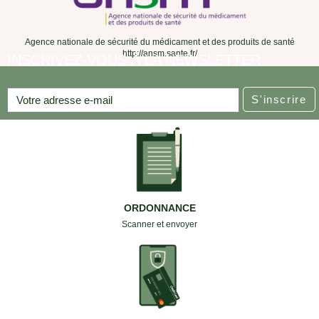
Agence nationale de sécurité du médicament et des produits de santé
http://ansm.sante.fr/
INSCRIVEZ-VOUS À LA NEWSLETTER
S'inscrire
ORDONNANCE
Scanner et envoyer