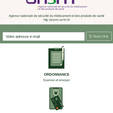
Agence nationale de sécurité du médicament et des produits de santé
http://ansm.sante.fr/
INSCRIVEZ-VOUS À LA NEWSLETTER
S'inscrire
ORDONNANCE
Scanner et envoyer