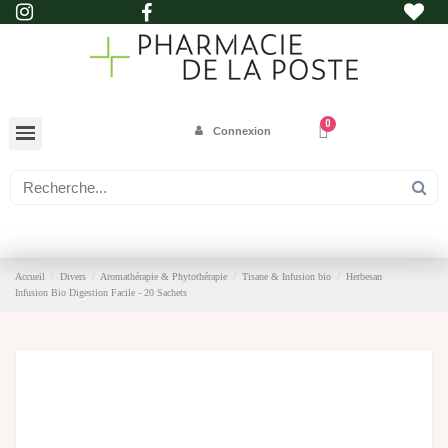
Connexion
Accueil
Divers
Aromathérapie & Phytothérapie
Tisane & Infusion bio
Herbesan
Infusion Bio Digestion Facile - 20 Sachets