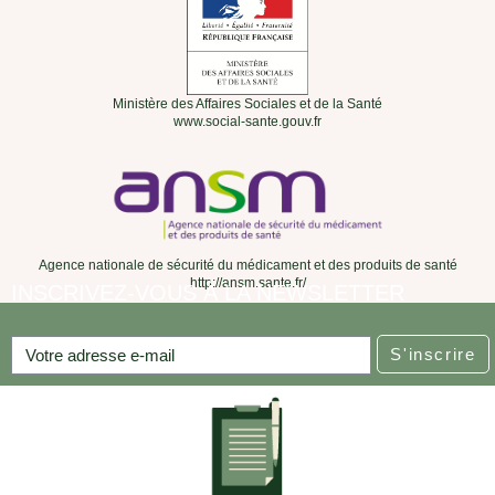
Ministère des Affaires Sociales et de la Santé
www.social-sante.gouv.fr
Agence nationale de sécurité du médicament et des produits de santé
http://ansm.sante.fr/
INSCRIVEZ-VOUS À LA NEWSLETTER
S'inscrire