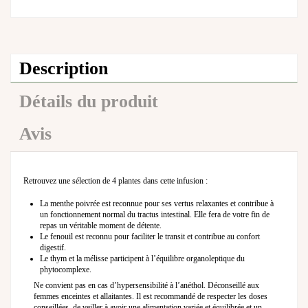
Description
Détails du produit
Avis
Retrouvez une sélection de 4 plantes dans cette infusion :
La menthe poivrée est reconnue pour ses vertus relaxantes et contribue à
un fonctionnement normal du tractus intestinal. Elle fera de votre fin de
repas un véritable moment de détente.
Le fenouil est reconnu pour faciliter le transit et contribue au confort
digestif.
Le thym et la mélisse participent à l’équilibre organoleptique du
phytocomplexe.
Ne convient pas en cas d’hypersensibilité à l’anéthol. Déconseillé aux
femmes enceintes et allaitantes. Il est recommandé de respecter les doses
conseillées, de veiller à avoir une alimentation variée et équilibrée et un