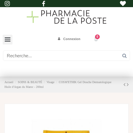
Connexion
Accueil
SOINS & BEAUTÉ
Visage
COSM'ETHIK Gel Douche Dermatologique
Huile d'Argan du Maroc - 200ml