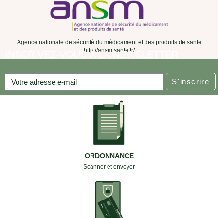
Agence nationale de sécurité du médicament et des produits de santé
http://ansm.sante.fr/
INSCRIVEZ-VOUS À LA NEWSLETTER
S'inscrire
ORDONNANCE
Scanner et envoyer