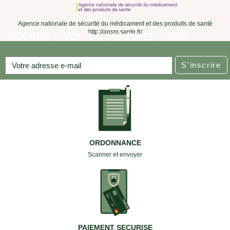
Agence nationale de sécurité du médicament et des produits de santé
http://ansm.sante.fr/
INSCRIVEZ-VOUS À LA NEWSLETTER
S'inscrire
ORDONNANCE
Scanner et envoyer
PAIEMENT SECURISE