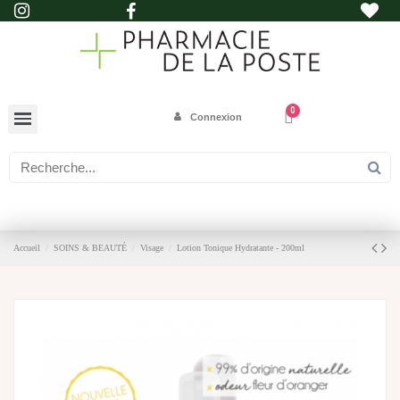
Connexion
Accueil
SOINS & BEAUTÉ
Visage
Lotion Tonique Hydratante - 200ml