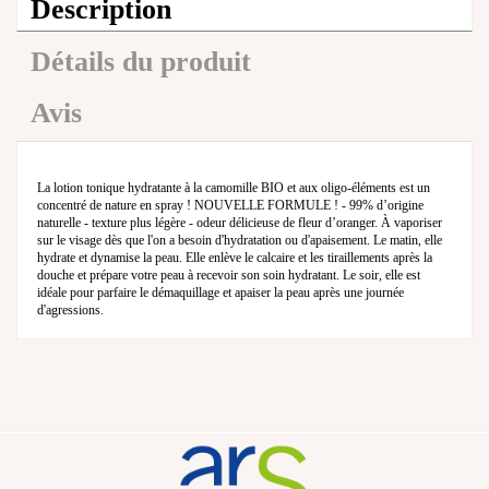
Description
Détails du produit
Avis
La lotion tonique hydratante à la camomille BIO et aux oligo-éléments est un
concentré de nature en spray ! NOUVELLE FORMULE ! - 99% d’origine
naturelle - texture plus légère - odeur délicieuse de fleur d’oranger. À vaporiser
sur le visage dès que l'on a besoin d'hydratation ou d'apaisement. Le matin, elle
hydrate et dynamise la peau. Elle enlève le calcaire et les tiraillements après la
douche et prépare votre peau à recevoir son soin hydratant. Le soir, elle est
idéale pour parfaire le démaquillage et apaiser la peau après une journée
d'agressions.