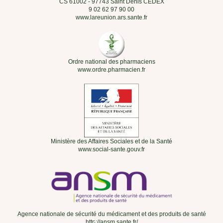
CS 61002 - 97743 Saint Denis CEDEX
9 02 62 97 90 00
www.lareunion.ars.sante.fr
Ordre national des pharmaciens
www.ordre.pharmacien.fr
Ministère des Affaires Sociales et de la Santé
www.social-sante.gouv.fr
Agence nationale de sécurité du médicament et des produits de santé
http://ansm.sante.fr/