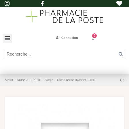
Connexion
Accueil
SOINS & BEAUTÉ
Visage
CeraVe Baume Hydratant - 50 ml