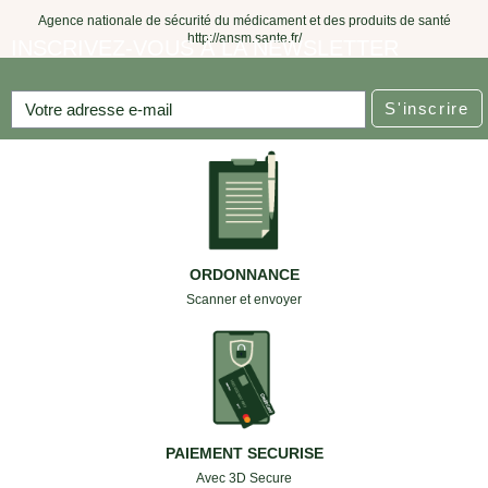
Agence nationale de sécurité du médicament et des produits de santé
http://ansm.sante.fr/
INSCRIVEZ-VOUS À LA NEWSLETTER
S'inscrire
ORDONNANCE
Scanner et envoyer
PAIEMENT SECURISE
Avec 3D Secure