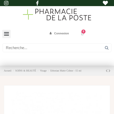
Connexion
Accueil
SOINS & BEAUTÉ
Visage
Erborian Matte Crème - 15 ml