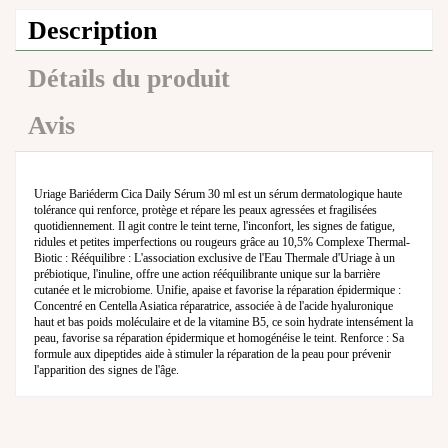
Description
Détails du produit
Avis
Uriage Bariéderm Cica Daily Sérum 30 ml est un sérum dermatologique haute
tolérance qui renforce, protège et répare les peaux agressées et fragilisées
quotidiennement. Il agit contre le teint terne, l'inconfort, les signes de fatigue,
ridules et petites imperfections ou rougeurs grâce au 10,5% Complexe Thermal-
Biotic : Rééquilibre : L'association exclusive de l'Eau Thermale d'Uriage à un
prébiotique, l'inuline, offre une action rééquilibrante unique sur la barrière
cutanée et le microbiome. Unifie, apaise et favorise la réparation épidermique :
Concentré en Centella Asiatica réparatrice, associée à de l'acide hyaluronique
haut et bas poids moléculaire et de la vitamine B5, ce soin hydrate intensément la
peau, favorise sa réparation épidermique et homogénéise le teint. Renforce : Sa
formule aux dipeptides aide à stimuler la réparation de la peau pour prévenir
l'apparition des signes de l'âge.