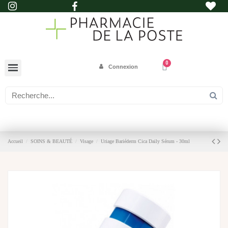
Connexion
Accueil
SOINS & BEAUTÉ
Visage
Uriage Bariéderm Cica Daily Sérum - 30ml