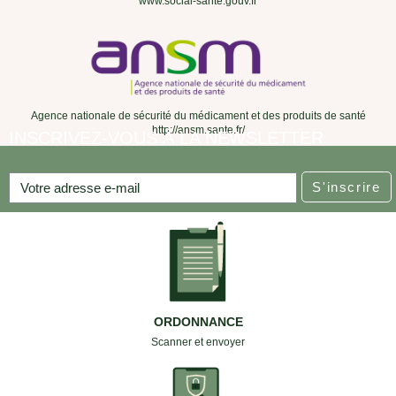
www.social-sante.gouv.fr
Agence nationale de sécurité du médicament et des produits de santé
http://ansm.sante.fr/
INSCRIVEZ-VOUS À LA NEWSLETTER
S'inscrire
ORDONNANCE
Scanner et envoyer