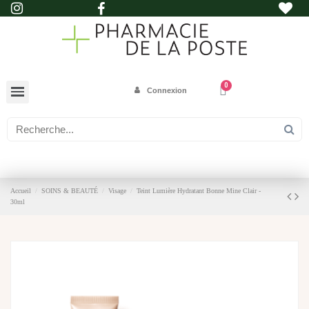
Connexion
Accueil
SOINS & BEAUTÉ
Visage
Teint Lumière Hydratant Bonne Mine Clair -
30ml