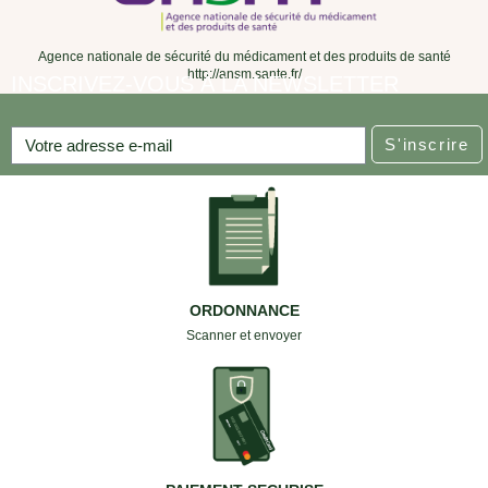
Agence nationale de sécurité du médicament et des produits de santé
http://ansm.sante.fr/
INSCRIVEZ-VOUS À LA NEWSLETTER
S'inscrire
ORDONNANCE
Scanner et envoyer